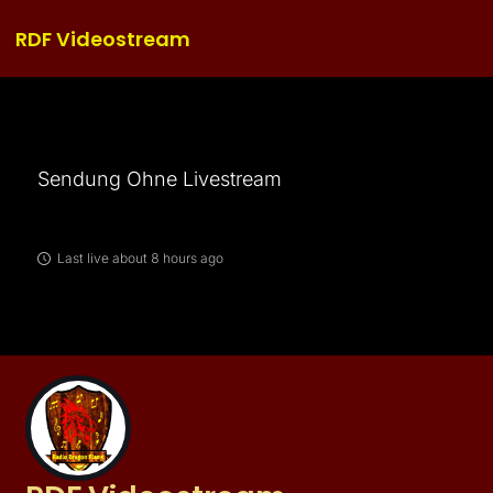
RDF Videostream
Sendung Ohne Livestream
Last live about 8 hours ago